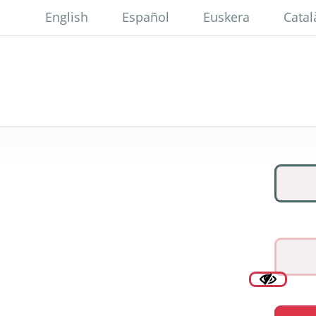
Pasar
English
Español
Euskera
Catal
al
contenido
principal