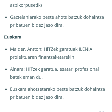
azpikorpusetik)
Gaztelaniarako beste ahots batzuk dohaintza
pribatuen bidez jaso dira.
Euskara
Maider, Antton: HiTZek garatuak ILENIA
proiektuaren finantzaketarekin
Ainara: HiTzek garatua, esatari profesional
batek eman du.
Euskara ahotsetarako beste batzuk dohaintza
pribatuen bidez jaso dira.