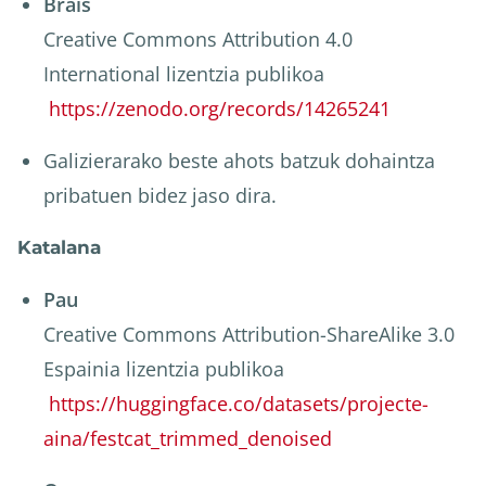
Brais
Creative Commons Attribution 4.0
International lizentzia publikoa
https://zenodo.org/records/14265241
Galizierarako beste ahots batzuk dohaintza
pribatuen bidez jaso dira.
Katalana
Pau
Creative Commons Attribution-ShareAlike 3.0
Espainia lizentzia publikoa
https://huggingface.co/datasets/projecte-
aina/festcat_trimmed_denoised