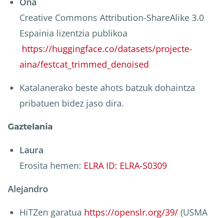
Ona
Creative Commons Attribution-ShareAlike 3.0
Espainia lizentzia publikoa
https://huggingface.co/datasets/projecte-
aina/festcat_trimmed_denoised
Katalanerako beste ahots batzuk dohaintza
pribatuen bidez jaso dira.
Gaztelania
Laura
Erosita hemen:
ELRA ID: ELRA-S0309
Alejandro
HiTZen garatua
https://openslr.org/39/
(USMA