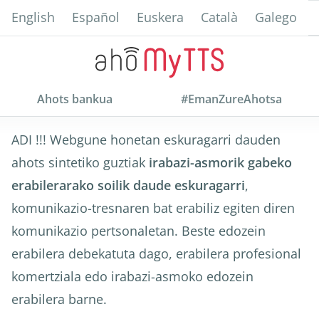
Skip
English
Español
Euskera
Català
Galego
to
main
content
Ahots bankua
#EmanZureAhotsa
ADI !!! Webgune honetan eskuragarri dauden
ahots sintetiko guztiak
irabazi-asmorik gabeko
erabilerarako soilik daude eskuragarri
,
komunikazio-tresnaren bat erabiliz egiten diren
komunikazio pertsonaletan. Beste edozein
erabilera debekatuta dago, erabilera profesional
komertziala edo irabazi-asmoko edozein
erabilera barne.