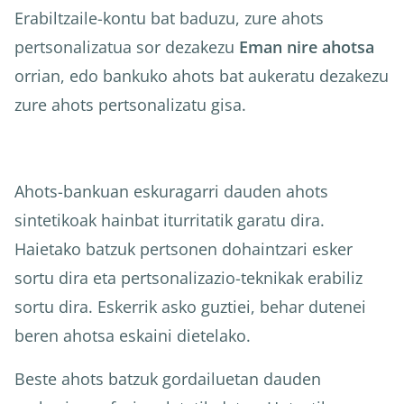
Erabiltzaile-kontu bat baduzu, zure ahots
pertsonalizatua sor dezakezu
Eman nire ahotsa
orrian, edo bankuko ahots bat aukeratu dezakezu
zure ahots pertsonalizatu gisa.
Ahots-bankuan eskuragarri dauden ahots
sintetikoak hainbat iturritatik garatu dira.
Haietako batzuk pertsonen dohaintzari esker
sortu dira eta pertsonalizazio-teknikak erabiliz
sortu dira. Eskerrik asko guztiei, behar dutenei
beren ahotsa eskaini dietelako.
Beste ahots batzuk gordailuetan dauden