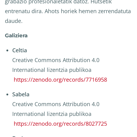
grabazio profesionaletatik datoz. Hutsetik
entrenatu dira. Ahots horiek hemen zerrendatuta
daude.
Galiziera
Celtia
Creative Commons Attribution 4.0
International lizentzia publikoa
https://zenodo.org/records/7716958
Sabela
Creative Commons Attribution 4.0
International lizentzia publikoa
https://zenodo.org/records/8027725