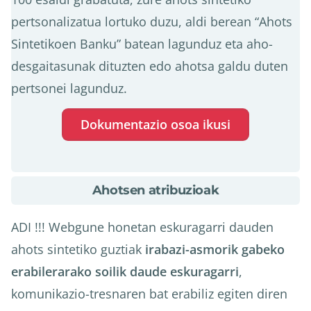
pertsonalizatua lortuko duzu, aldi berean “Ahots
Sintetikoen Banku” batean lagunduz eta aho-
desgaitasunak dituzten edo ahotsa galdu duten
pertsonei lagunduz.
Dokumentazio osoa ikusi
about
Ahotsen atribuzioak
Ahotsen
atribuzioak
ADI !!! Webgune honetan eskuragarri dauden
ahots sintetiko guztiak
irabazi-asmorik gabeko
erabilerarako soilik daude eskuragarri
,
komunikazio-tresnaren bat erabiliz egiten diren