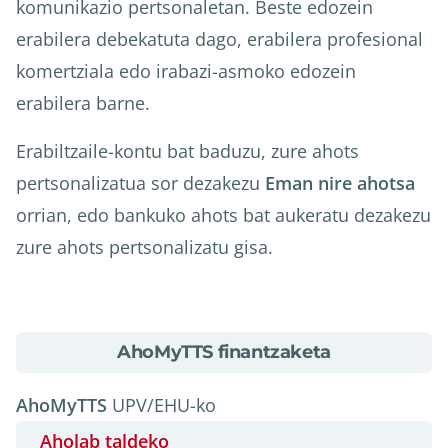
komunikazio pertsonaletan. Beste edozein
erabilera debekatuta dago, erabilera profesional
komertziala edo irabazi-asmoko edozein
erabilera barne.
Erabiltzaile-kontu bat baduzu, zure ahots
pertsonalizatua sor dezakezu
Eman nire ahotsa
orrian, edo bankuko ahots bat aukeratu dezakezu
zure ahots pertsonalizatu gisa.
about
AhoMyTTS finantzaketa
AhoMyTTS
finantzaketa
AhoMyTTS
UPV/EHU-ko
Aholab taldeko