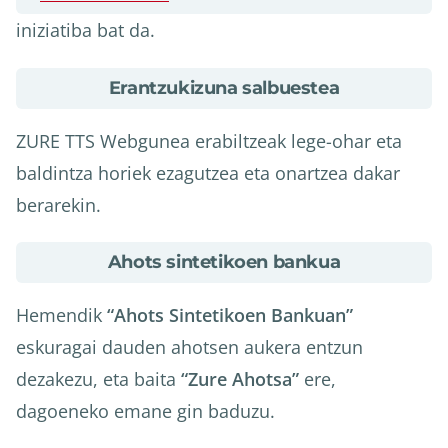
iniziatiba bat da.
about
Erantzukizuna salbuestea
Erantzukizuna
salbuestea
ZURE TTS Webgunea erabiltzeak lege-ohar eta
baldintza horiek ezagutzea eta onartzea dakar
berarekin.
about
Ahots sintetikoen bankua
Ahots
sintetikoen
Hemendik
“Ahots Sintetikoen Bankuan”
bankua
eskuragai dauden ahotsen aukera entzun
dezakezu, eta baita
“Zure Ahotsa”
ere,
dagoeneko emane gin baduzu.