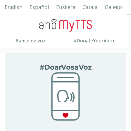
Skip
English
Español
Euskera
Català
Galego
to
main
content
Banco de voz
#DonateYourVoice
about
#DoarVosaVoz
#DoarVosaVoz