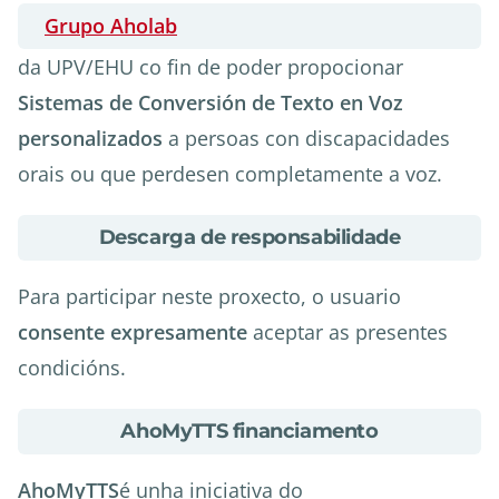
AhoMyTTS?
Grupo Aholab
da UPV/EHU co fin de poder propocionar
Sistemas de Conversión de Texto en Voz
personalizados
a persoas con discapacidades
orais ou que perdesen completamente a voz.
about
Descarga de responsabilidade
Descarga
de
Para participar neste proxecto, o usuario
responsabilidade
consente expresamente
aceptar as presentes
condicións.
about
AhoMyTTS financiamento
AhoMyTTS
financiamento
AhoMyTTS
é unha iniciativa do