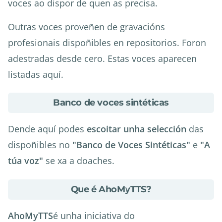
voces ao dispor de quen as precisa.
Outras voces proveñen de gravacións
profesionais dispoñibles en repositorios. Foron
adestradas desde cero. Estas voces aparecen
listadas aquí.
about
Banco de voces sintéticas
Banco
de
Dende aquí podes
escoitar unha selección
das
voces
dispoñibles no
"Banco de Voces Sintéticas"
e
"A
sintéticas
túa voz"
se xa a doaches.
about
Que é AhoMyTTS?
Que
é
AhoMyTTS
é unha iniciativa do