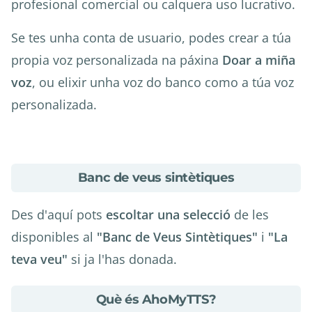
profesional comercial ou calquera uso lucrativo.
Se tes unha conta de usuario, podes crear a túa
propia voz personalizada na páxina
Doar a miña
voz
, ou elixir unha voz do banco como a túa voz
personalizada.
about
Banc de veus sintètiques
Banc
de
Des d'aquí pots
escoltar una selecció
de les
veus
disponibles al
"Banc de Veus Sintètiques"
i
"La
sintètiques
teva veu"
si ja l'has donada.
about
Què és AhoMyTTS?