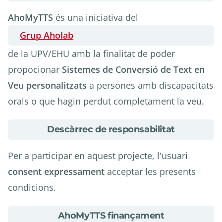
Què
és
AhoMyTTS
és una iniciativa del
AhoMyTTS?
Grup Aholab
de la UPV/EHU amb la finalitat de poder
propocionar
Sistemes de Conversió de Text en
Veu personalitzats
a persones amb discapacitats
orals o que hagin perdut completament la veu.
about
Descàrrec de responsabilitat
Descàrrec
de
Per a participar en aquest projecte, l'usuari
responsabilitat
consent expressament
acceptar les presents
condicions.
about
AhoMyTTS finançament