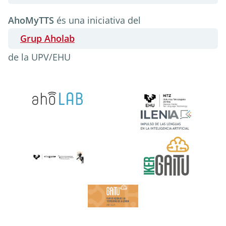
AhoMyTTS
finançament
AhoMyTTS
és una iniciativa del
Grup Aholab
de la UPV/EHU