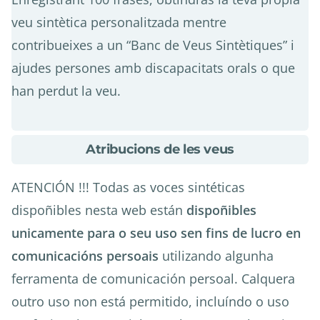
veu sintètica personalitzada mentre
contribueixes a un “Banc de Veus Sintètiques” i
ajudes persones amb discapacitats orals o que
han perdut la veu.
about
Atribucions de les veus
Atribucions
de
ATENCIÓN !!! Todas as voces sintéticas
les
dispoñibles nesta web están
dispoñibles
veus
unicamente para o seu uso sen fins de lucro en
comunicacións persoais
utilizando algunha
ferramenta de comunicación persoal. Calquera
outro uso non está permitido, incluíndo o uso