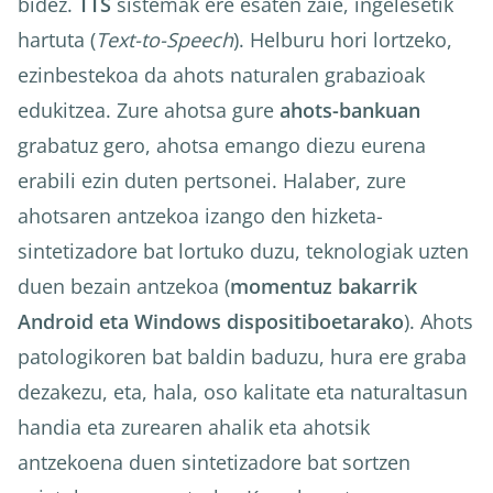
bidez.
TTS
sistemak ere esaten zaie, ingelesetik
hartuta (
Text-to-Speech
). Helburu hori lortzeko,
ezinbestekoa da ahots naturalen grabazioak
edukitzea. Zure ahotsa gure
ahots-bankuan
grabatuz gero, ahotsa emango diezu eurena
erabili ezin duten pertsonei. Halaber, zure
ahotsaren antzekoa izango den hizketa-
sintetizadore bat lortuko duzu, teknologiak uzten
duen bezain antzekoa (
momentuz bakarrik
Android eta Windows dispositiboetarako
). Ahots
patologikoren bat baldin baduzu, hura ere graba
dezakezu, eta, hala, oso kalitate eta naturaltasun
handia eta zurearen ahalik eta ahotsik
antzekoena duen sintetizadore bat sortzen