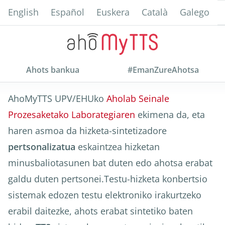
Skip
English
Español
Euskera
Català
Galego
to
main
content
Ahots bankua
#EmanZureAhotsa
AhoMyTTS UPV/EHUko
Aholab Seinale
Prozesaketako Laborategiaren
ekimena da, eta
haren asmoa da hizketa-sintetizadore
pertsonalizatua
eskaintzea hizketan
minusbaliotasunen bat duten edo ahotsa erabat
galdu duten pertsonei.Testu-hizketa konbertsio
sistemak edozen testu elektroniko irakurtzeko
erabil daitezke, ahots erabat sintetiko baten