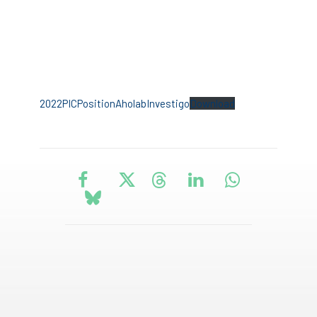
2022PICPositionAholabInvestigo
Download