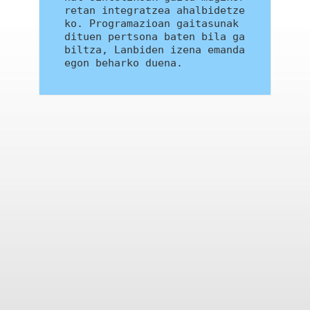
retan integratzea ahalbidetze
ko. Programazioan gaitasunak 
dituen pertsona baten bila ga
biltza, Lanbiden izena emanda 
egon beharko duena.