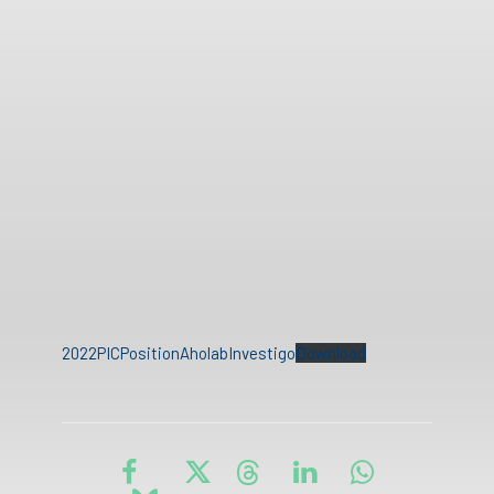
2022PICPositionAholabInvestigo
Download