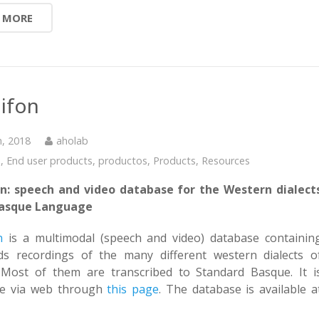
 MORE
aifon
h, 2018
aholab
s
,
End user products
,
productos
,
Products
,
Resources
on: speech and video database for the Western dialect
Basque Language
n
is a multimodal (speech and video) database containin
ds recordings of the many different western dialects o
 Most of them are transcribed to Standard Basque. It i
ble via web through
this page
. The database is available a