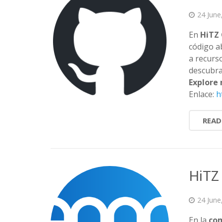
24 June
En
HiTZ
código a
a recurso
descubra
Explore 
Enlace:
h
READ
HiTZ
24 June
En la
co