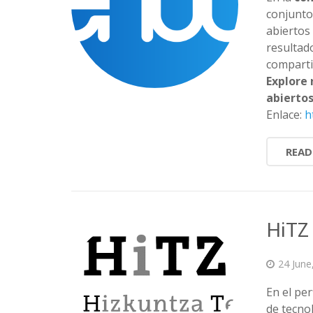
conjunto
abiertos
resultad
comparti
Explore 
abierto
Enlace:
h
READ
HiTZ
24 June
En el per
de tecno