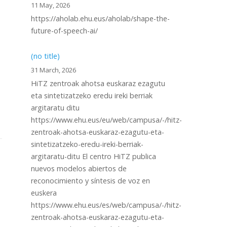
11 May, 2026
https://aholab.ehu.eus/aholab/shape-the-
future-of-speech-ai/
(no title)
31 March, 2026
HiTZ zentroak ahotsa euskaraz ezagutu
eta sintetizatzeko eredu ireki berriak
argitaratu ditu
https://www.ehu.eus/eu/web/campusa/-/hitz-
zentroak-ahotsa-euskaraz-ezagutu-eta-
sintetizatzeko-eredu-ireki-berriak-
argitaratu-ditu El centro HiTZ publica
nuevos modelos abiertos de
reconocimiento y síntesis de voz en
euskera
https://www.ehu.eus/es/web/campusa/-/hitz-
zentroak-ahotsa-euskaraz-ezagutu-eta-