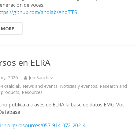
generación de voces.
ttps://github.com/aholab/AhoTTS
 MORE
rsos en ELRA
ary, 2026
Jon Sanchez
-ekitaldiak
,
News and events
,
Noticias y eventos
,
Research and
 products
,
Resources
cho pública a través de ELRA la base de datos EMG-Voc
Database
islrn.org/resources/057-914-072-202-4