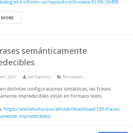
catalog.elra.info/en-us/repository/browse/ELRA-S0498
 MORE
frases semánticamente
edecibles
ber, 2021
Jon Sanchez
Resources
n distintas configuraciones sintácticas, las frases
amente impredecibles están en formato texto.
a:
https://aholab.ehu.eus/aholab/download/100-frases-
amente-impredecibles/