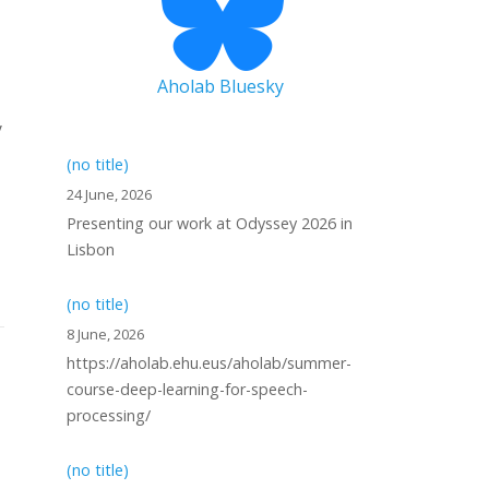
Aholab Bluesky
y
(no title)
24 June, 2026
Presenting our work at Odyssey 2026 in
Lisbon
(no title)
8 June, 2026
https://aholab.ehu.eus/aholab/summer-
course-deep-learning-for-speech-
processing/
(no title)