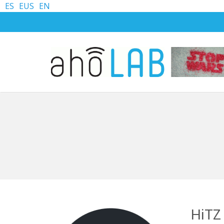
ES
EUS
EN
HiTZ