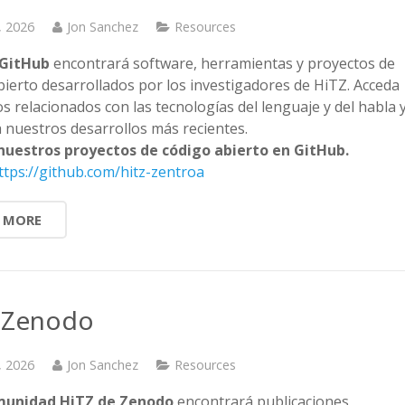
, 2026
Jon Sanchez
Resources
 GitHub
encontrará software, herramientas y proyectos de
bierto desarrollados por los investigadores de HiTZ. Acceda
s relacionados con las tecnologías del lenguaje y del habla 
 nuestros desarrollos más recientes.
nuestros proyectos de código abierto en GitHub.
ttps://github.com/hitz-zentroa
 MORE
 Zenodo
, 2026
Jon Sanchez
Resources
munidad HiTZ de Zenodo
encontrará publicaciones,