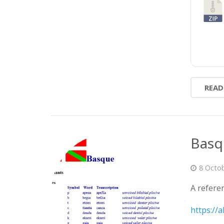
READ
Basq
8 Octo
A refere
https://