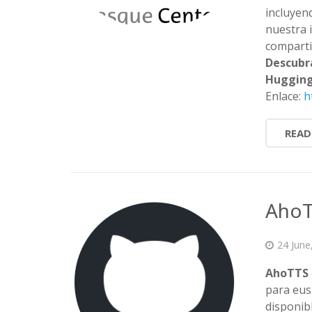
incluyen
nuestra 
comparti
Descubr
Hugging
Enlace:
h
READ
AhoT
24 June
AhoTTS
para eus
disponibl