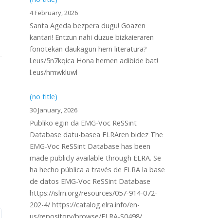
4 February, 2026
Santa Ageda bezpera dugu! Goazen
kantari! Entzun nahi duzue bizkaieraren
fonotekan daukagun herri literatura?
l.eus/5n7kqica Hona hemen adibide bat!
l.eus/hmwkluwl
(no title)
30 January, 2026
Publiko egin da EMG-Voc ReSSint
Database datu-basea ELRAren bidez The
EMG-Voc ReSSint Database has been
made publicly available through ELRA. Se
ha hecho pública a través de ELRA la base
de datos EMG-Voc ReSSint Database
https://islrn.org/resources/057-914-072-
202-4/ https://catalog.elra.info/en-
us/repository/browse/ELRA-S0498/