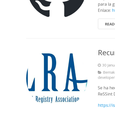
para la 
Enlace:
h
READ
Recu
30 Janu
Berriak
developer
Se ha he
ReSSint 
https://