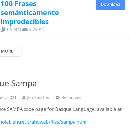
100 Frases
Download
semánticamente
impredecibles
1 file(s)
3.79 KB
 MORE
ue Sampa
ber, 2021
Jon Sanchez
Resources
nce SAMPA code page for Basque Language, available at
aholab.ehu.eus/ahoweb/files/sampa.html