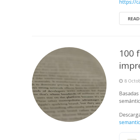
https://
READ
100 
impr
8 Octo
Basadas e
semántic
Descarg
semantic