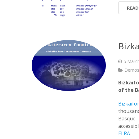
READ
Bizk
5 Marc
Demo
Bizkaif
of the 
Bizkaifo
thousan
Basque.
accessi
ELRA
.