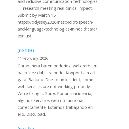
and inclusive communication technologies
— research meeting real clinical impact.
Submit by March 15
https://odyssey2026.inesc-id.pt/speech-
and-language-technologies-in-healthcare/
Join us!
(no title)
11 February, 2026
Gorabehera baten ondorioz, web zerbitzu
batzuk ez dabiltza ondo. Konpontzen ari
gara. Barkatu. Due to an incident, some
web services are not working properly.
We’re fixing it. Sorry. Por una incidencia,
algunos servicios web no funcionan
correctamente. Estamos trabajando en
ello. Disculpad.
(no title)