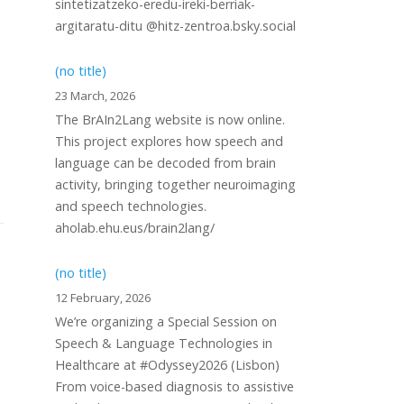
sintetizatzeko-eredu-ireki-berriak-
argitaratu-ditu @hitz-zentroa.bsky.social
(no title)
23 March, 2026
The BrAIn2Lang website is now online.
This project explores how speech and
language can be decoded from brain
activity, bringing together neuroimaging
and speech technologies.
aholab.ehu.eus/brain2lang/
(no title)
12 February, 2026
We’re organizing a Special Session on
Speech & Language Technologies in
Healthcare at #Odyssey2026 (Lisbon)
n
From voice-based diagnosis to assistive