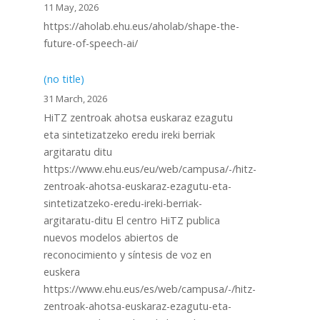
11 May, 2026
https://aholab.ehu.eus/aholab/shape-the-
future-of-speech-ai/
(no title)
31 March, 2026
HiTZ zentroak ahotsa euskaraz ezagutu
eta sintetizatzeko eredu ireki berriak
argitaratu ditu
https://www.ehu.eus/eu/web/campusa/-/hitz-
zentroak-ahotsa-euskaraz-ezagutu-eta-
sintetizatzeko-eredu-ireki-berriak-
.
argitaratu-ditu El centro HiTZ publica
nuevos modelos abiertos de
reconocimiento y síntesis de voz en
euskera
https://www.ehu.eus/es/web/campusa/-/hitz-
zentroak-ahotsa-euskaraz-ezagutu-eta-