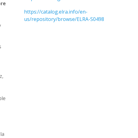
bre
https://catalog.elra.info/en-
us/repository/browse/ELRA-S0498
y
s
z,
ble
la