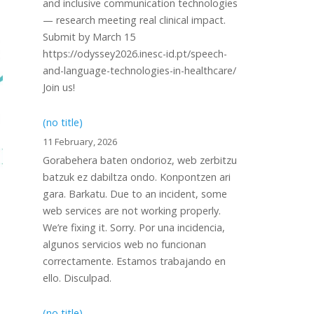
and inclusive communication technologies
— research meeting real clinical impact.
Submit by March 15
https://odyssey2026.inesc-id.pt/speech-
and-language-technologies-in-healthcare/
Join us!
(no title)
11 February, 2026
Gorabehera baten ondorioz, web zerbitzu
batzuk ez dabiltza ondo. Konpontzen ari
gara. Barkatu. Due to an incident, some
web services are not working properly.
We’re fixing it. Sorry. Por una incidencia,
algunos servicios web no funcionan
correctamente. Estamos trabajando en
ello. Disculpad.
(no title)