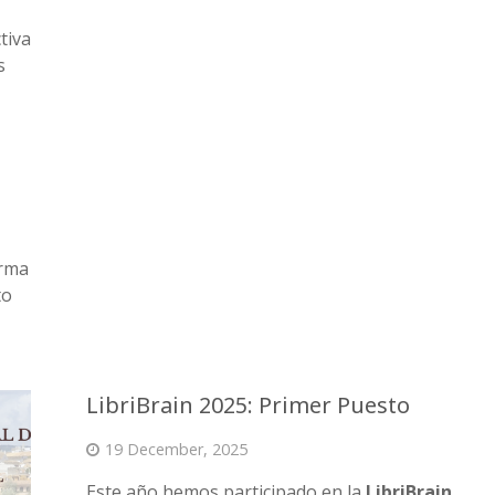
tiva
s
orma
to
LibriBrain 2025: Primer Puesto
19 December, 2025
Este año hemos participado en la
LibriBrain