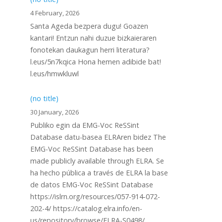
4 February, 2026
Santa Ageda bezpera dugu! Goazen
kantari! Entzun nahi duzue bizkaieraren
fonotekan daukagun herri literatura?
l.eus/5n7kqica Hona hemen adibide bat!
l.eus/hmwkluwl
(no title)
30 January, 2026
Publiko egin da EMG-Voc ReSSint
Database datu-basea ELRAren bidez The
EMG-Voc ReSSint Database has been
made publicly available through ELRA. Se
ha hecho pública a través de ELRA la base
de datos EMG-Voc ReSSint Database
https://islrn.org/resources/057-914-072-
202-4/ https://catalog.elra.info/en-
us/repository/browse/ELRA-S0498/