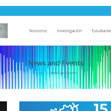
Nosotros
Investigación
Estudiant
News and Events
Home
News and Events