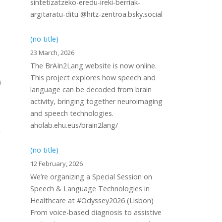
sintetizatzeko-eredu-ireki-berriak-
argitaratu-ditu @hitz-zentroa.bsky.social
(no title)
23 March, 2026
The BrAIn2Lang website is now online.
This project explores how speech and
)
language can be decoded from brain
activity, bringing together neuroimaging
and speech technologies.
aholab.ehu.eus/brain2lang/
G
(no title)
12 February, 2026
We’re organizing a Special Session on
Speech & Language Technologies in
Healthcare at #Odyssey2026 (Lisbon)
From voice-based diagnosis to assistive