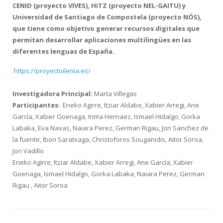
CENID (proyecto VIVES), HiTZ (proyecto NEL-GAITU) y
Universidad de Santiago de Compostela (proyecto NÓS),
que tiene como objetivo generar recursos digitales que
permitan desarrollar aplicaciones multilingües en las
diferentes lenguas de España.
https://proyectoilenia.es/
Investigadora Principal:
Marta Villegas
Participantes
: Eneko Agirre, Itziar Aldabe, Xabier Arregi, Ane
García, Xabier Goenaga, Inma Hernaez, Ismael Hidalgo, Gorka
Labaka, Eva Navas, Naiara Perez, German Rigau, Jon Sanchez de
la fuente, Ibon Saratxaga, Christoforos Souganidis, Aitor Soroa,
Jon Vadillo
Eneko Agirre, Itziar Aldabe, Xabier Arregi, Ane García, Xabier
Goenaga, Ismael Hidalgo, Gorka Labaka, Naiara Perez, German
Rigau , Aitor Soroa