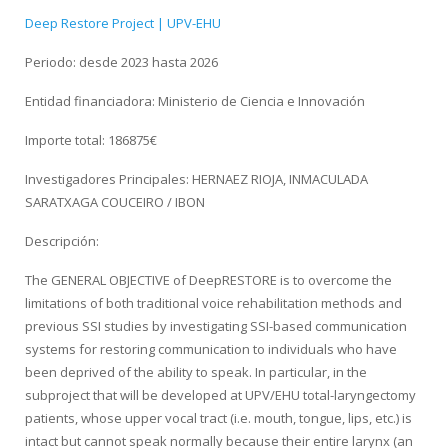
Deep Restore Project | UPV-EHU
Periodo: desde 2023 hasta 2026
Entidad financiadora: Ministerio de Ciencia e Innovación
Importe total: 186875€
Investigadores Principales: HERNAEZ RIOJA, INMACULADA
SARATXAGA COUCEIRO / IBON
Descripción:
The GENERAL OBJECTIVE of DeepRESTORE is to overcome the
limitations of both traditional voice rehabilitation methods and
previous SSI studies by investigating SSI-based communication
systems for restoring communication to individuals who have
been deprived of the ability to speak. In particular, in the
subproject that will be developed at UPV/EHU total-laryngectomy
patients, whose upper vocal tract (i.e. mouth, tongue, lips, etc.) is
intact but cannot speak normally because their entire larynx (an