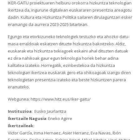
IKER-GAITU proiektuaren helburu orokorra hizkuntza teknologian
ikertzea da, ingurune digitalean euskararen presentzia areagotu
dadin. Kultura eta Hizkuntza Politika sailaren dirulaguntzari esker
eramango da aurrera 2023-2025 bitartean.
Egungo eta etorkizuneko teknologiek testuzko eta ahozko datu-
masa erraldoiak eskatzen dituzte hizkuntza bakoitzeko. Aldiz,
euskarak eta hizkuntza txikiagoek eskaini ahal dituzten datuak
ez dira nahikoak gaur egun teknologia horiek behar adina
kalitatea izateko. Horregatik, ezinbestekoa da hizkuntza
teknologian ikertzea euskarak gero eta ohikoagoak izango diren
teknologietan presentzia izateko eta beste hizkuntzen parera
eramateko.
Webgunea: https://www.hitz.eus/iker-gaitu/
Instituzioa
: Eusko Jaurlaritza
Ikertzaile Nagusia
: Eneko Agirre
Ikertzaileak:
Victor García, Inma Hernaez, Asier Herranz, Eva Navas, Ibón