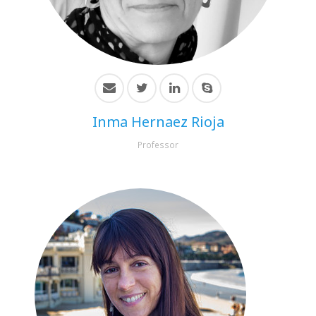
HiTZ zentroa
Inma Hernaez Rioja
Professor