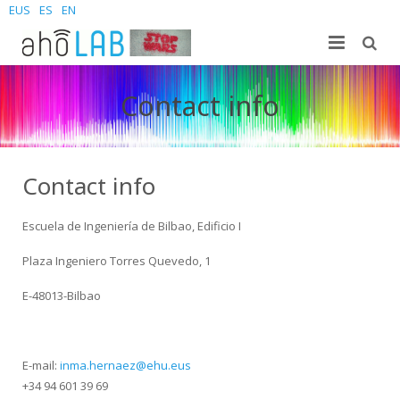
EUS
ES
EN
Gu
Contact info
Ikerkuntza
Laborategia
Ikasleak
Kideak
Argitalpenak
Contact info
Berriak
Sites
Doktorego-tesiak
Gradua
Escuela de Ingeniería de Bilbao, Edificio I
Kontaktatu
Proiektuak
Masterra
Join us – Vacancies
AhoMyTTS
Plaza Ingeniero Torres Quevedo, 1
Produktuak
Doktoregoa
Berriak
Kontaktua
Aholab-GTTS
E-48013-Bilbao
Aholab Resources Compilation
Laster
Non gaude
Deep Restore Project
For end-users
E-mail:
inma.hernaez@ehu.eus
Demos
Batu zaitez
BrAIn2lang project
For researchers & developers
+34 94 601 39 69