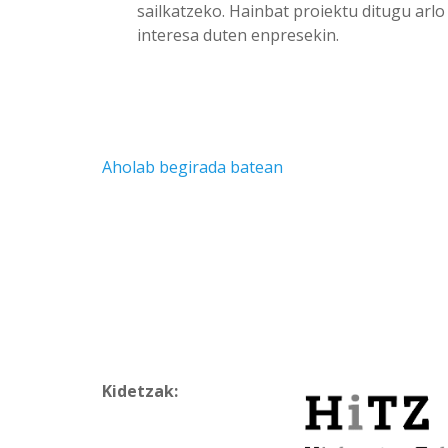
sailkatzeko. Hainbat proiektu ditugu arl
interesa duten enpresekin.
Aholab begirada batean
Kidetzak: