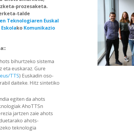
hizketa-prozesaketa.
kerketa-talde
en Teknologiaren Euskal
 Eskola
ko
Komunikazio
a::
ahots bihurtzeko sistema
az eta euskaraz. Gure
.eus/TTS
) Euskadin oso-
bil daiteke. Hitz sintetiko
ndia egiten da ahots
teknologiak AhoTTSn
rezia jartzen zaie ahots
eduetarako ahots-
tzeko teknologia