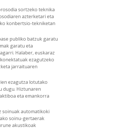
prosodia sortzeko teknika
osodiaren azterketari eta
ako konbertsio-tekniketan
ase publiko batzuk garatu
emak garatu eta
agarri. Halaber, euskaraz
ta konektatuak ezagutzeko
zketa jarraituaren
rien ezagutza lotutako
tu dugu. Hiztunaren
aktiboa eta emankorra
z soinuak automatikoki
tako soinu-gertaerak
gurune akustikoak