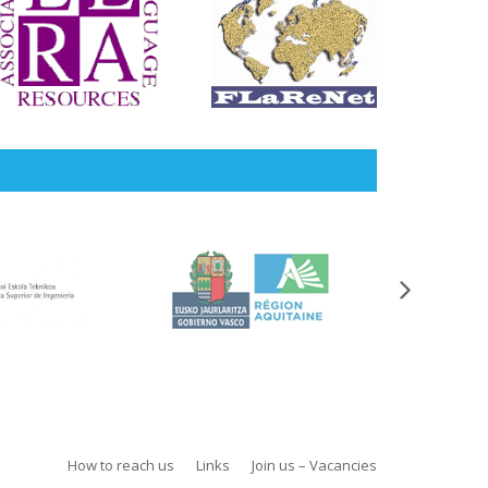
How to reach us
Links
Join us – Vacancies