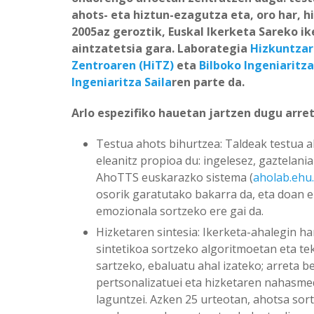
ahots- eta hiztun-ezagutza eta, oro har, 
2005az geroztik, Euskal Ikerketa Sareko i
aintzatetsia gara. Laborategia
Hizkuntzar
Zentroaren (HiTZ)
eta
Bilboko Ingeniaritza
Ingeniaritza Saila
ren parte da.
Arlo espezifiko hauetan jartzen dugu arret
Testua ahots bihurtzea: Taldeak testua 
eleanitz propioa du: ingelesez, gaztelani
AhoTTS euskarazko sistema (
aholab.ehu
osorik garatutako bakarra da, eta doan era
emozionala sortzeko ere gai da.
Hizketaren sintesia: Ikerketa-ahalegin ha
sintetikoa sortzeko algoritmoetan eta 
sartzeko, ebaluatu ahal izateko; arreta be
pertsonalizatuei eta hizketaren nahasm
laguntzei. Azken 25 urteotan, ahotsa sor