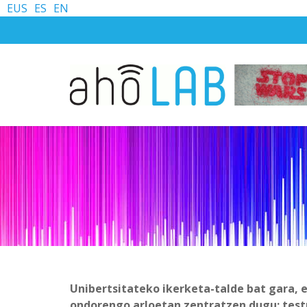
EUS
ES
EN
Unibertsitateko ikerketa-talde bat gara, 
ondorengo arloetan zentratzen dugu: test