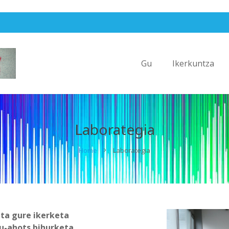
Gu
Ikerkuntza
Laborategia
Home
Laborategia
eta gure ikerketa
u-ahots bihurketa,