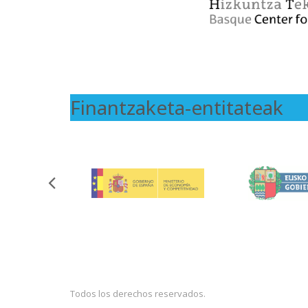
Finantzaketa-entitateak
Todos los derechos reservados.