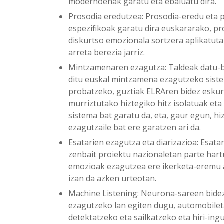
modernoenak garatu eta ebaluatu dira.
Prosodia eredutzea: Prosodia-eredu eta 
espezifikoak garatu dira euskararako, pr
diskurtso emozionala sortzera aplikatut
arreta berezia jarriz.
Mintzamenaren ezagutza: Taldeak datu-b
ditu euskal mintzamena ezagutzeko sist
probatzeko, guztiak ELRAren bidez eskur
murriztutako hiztegiko hitz isolatuak e
sistema bat garatu da, eta, gaur egun, hi
ezagutzaile bat ere garatzen ari da.
Esatarien ezagutza eta diarizazioa: Esata
zenbait proiektu nazionaletan parte har
emozioak ezagutzea ere ikerketa-eremu 
izan da azken urteotan.
Machine Listening: Neurona-sareen bide
ezagutzeko lan egiten dugu, automobile
detektatzeko eta sailkatzeko eta hiri-in