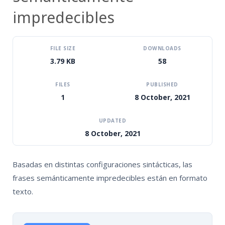
HiTZ zentroa
impredecibles
FILE SIZE
DOWNLOADS
3.79 KB
58
FILES
PUBLISHED
1
8 October, 2021
UPDATED
8 October, 2021
Basadas en distintas configuraciones sintácticas, las
frases semánticamente impredecibles están en formato
texto.