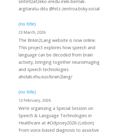
sintetizatzeko-eredu-ireki-berriak-
argitaratu-ditu @hitz-zentroa.bsky.social
(no title)
23 March, 2026
The BrAIn2Lang website is now online.
This project explores how speech and
language can be decoded from brain
activity, bringing together neuroimaging
and speech technologies.
aholab.ehu.eus/brain2lang/
(no title)
12 February, 2026
We’re organizing a Special Session on
Speech & Language Technologies in
a
Healthcare at #Odyssey2026 (Lisbon)
From voice-based diagnosis to assistive