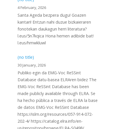
4 February, 2026
Santa Ageda bezpera dugu! Goazen
kantari! Entzun nahi duzue bizkaieraren
fonotekan daukagun herri literatura?
l.eus/5n7kqica Hona hemen adibide bat!
l.eus/hmwkluwl
(no title)
30 January, 2026
Publiko egin da EMG-Voc ReSSint
Database datu-basea ELRAren bidez The
EMG-Voc ReSSint Database has been
made publicly available through ELRA. Se
ha hecho pública a través de ELRA la base
de datos EMG-Voc ReSSint Database
https://islrn.org/resources/057-914-072-
202-4/ https://catalog.elra.info/en-
us/repository/browse/ELRA-S0498/