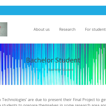
About us
Research
For student
Bachelor Student
Home
Bachelor Student
Technologies’ are due to present their Final Project to ge
he students to prepare themselves in some research area an