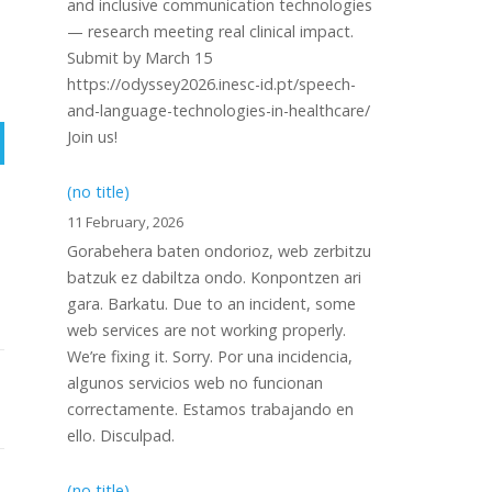
and inclusive communication technologies
— research meeting real clinical impact.
Submit by March 15
https://odyssey2026.inesc-id.pt/speech-
and-language-technologies-in-healthcare/
Join us!
(no title)
11 February, 2026
Gorabehera baten ondorioz, web zerbitzu
batzuk ez dabiltza ondo. Konpontzen ari
gara. Barkatu. Due to an incident, some
web services are not working properly.
We’re fixing it. Sorry. Por una incidencia,
algunos servicios web no funcionan
correctamente. Estamos trabajando en
ello. Disculpad.
(no title)