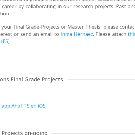
ir career by collaborating in our research projects. Past an
tion.
r your Final Grade-Projects or Master Thesis please contac
nterest or send an email to
Inma Hernaez
. Please attach
thi
 (ES)
.
ons Final Grade Projects
la app AhoTTS en iOS
 Projects on-going