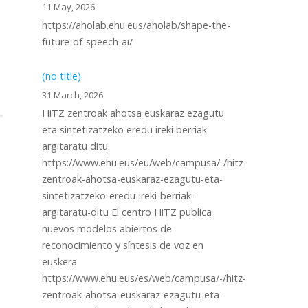
11 May, 2026
https://aholab.ehu.eus/aholab/shape-the-
future-of-speech-ai/
(no title)
31 March, 2026
HiTZ zentroak ahotsa euskaraz ezagutu
eta sintetizatzeko eredu ireki berriak
argitaratu ditu
https://www.ehu.eus/eu/web/campusa/-/hitz-
zentroak-ahotsa-euskaraz-ezagutu-eta-
sintetizatzeko-eredu-ireki-berriak-
argitaratu-ditu El centro HiTZ publica
nuevos modelos abiertos de
reconocimiento y síntesis de voz en
euskera
https://www.ehu.eus/es/web/campusa/-/hitz-
zentroak-ahotsa-euskaraz-ezagutu-eta-