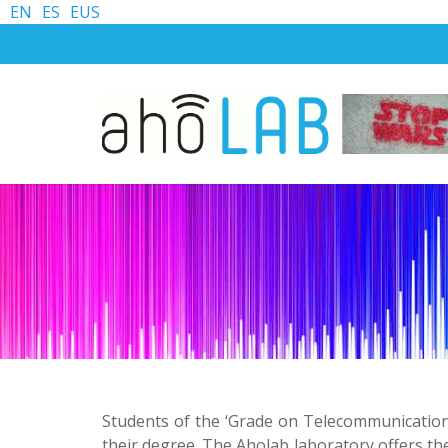
EN
ES
EUS
Students of the ‘Grade on Telecommunication 
their degree. The Aholab laboratory offers t