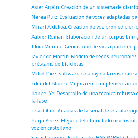
Asier Arpón: Creación de un sistema de distr
Nerea Ruiz: Evaluación de voces adaptadas par
Mirari Aldekoa: Creación de voz promedio en c
Xabier Román: Elaboración de un corpus biling
Idoia Moreno: Generación de voz a partir de 
Javier de Martín: Modelo de redes neuronales 
préstamo de bicicletas
Mikel Diez: Software de apoyo a la enseñanza
Eder del Blanco: Mejora en la implementación 
Jianpei Ye: Desarrollo de una técnica robusta 
la fase
unai Olide: Análisis de la señal de voz alaríng
Borja Perez: Mejora del etiquetado morfosintá
voz en castellano
Sarai Lafuente: Euskarazko HNS/MBE Datu-ba