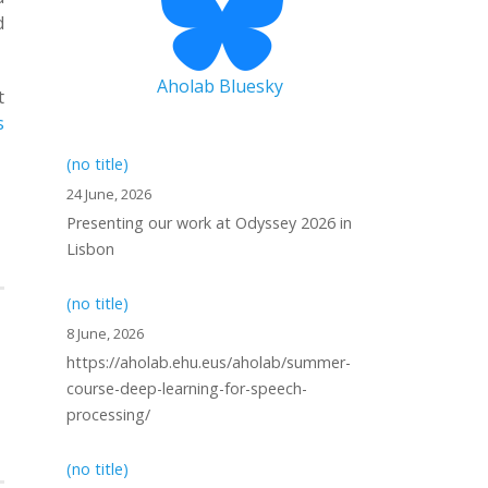
d
Aholab Bluesky
t
s
(no title)
24 June, 2026
Presenting our work at Odyssey 2026 in
Lisbon
(no title)
8 June, 2026
https://aholab.ehu.eus/aholab/summer-
course-deep-learning-for-speech-
processing/
(no title)