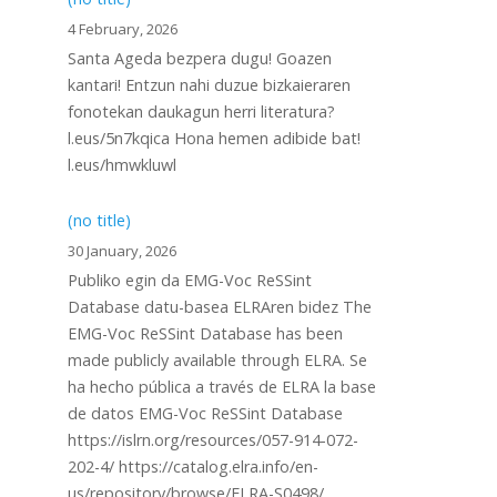
4 February, 2026
Santa Ageda bezpera dugu! Goazen
kantari! Entzun nahi duzue bizkaieraren
fonotekan daukagun herri literatura?
l.eus/5n7kqica Hona hemen adibide bat!
l.eus/hmwkluwl
(no title)
30 January, 2026
Publiko egin da EMG-Voc ReSSint
Database datu-basea ELRAren bidez The
EMG-Voc ReSSint Database has been
made publicly available through ELRA. Se
ha hecho pública a través de ELRA la base
de datos EMG-Voc ReSSint Database
https://islrn.org/resources/057-914-072-
202-4/ https://catalog.elra.info/en-
us/repository/browse/ELRA-S0498/