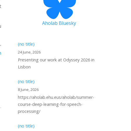
t
Aholab Bluesky
u
(no title)
r
24 June, 2026
n
Presenting our work at Odyssey 2026 in
Lisbon
(no title)
8 June, 2026
https://aholab.ehu.eus/aholab/summer-
course-deep-learning-for-speech-
processing/
(no title)