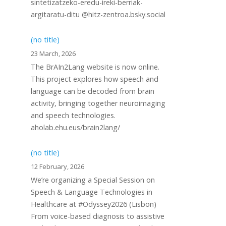
sintetizatzeko-eredu-ireki-berriak-
argitaratu-ditu @hitz-zentroa.bsky.social
(no title)
23 March, 2026
The BrAIn2Lang website is now online.
This project explores how speech and
language can be decoded from brain
activity, bringing together neuroimaging
and speech technologies.
aholab.ehu.eus/brain2lang/
(no title)
12 February, 2026
We’re organizing a Special Session on
Speech & Language Technologies in
Healthcare at #Odyssey2026 (Lisbon)
From voice-based diagnosis to assistive