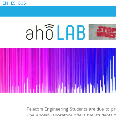
EN
ES
EUS
Telecom Engineering Students are due to pre
The Aholab laboratory offers the students 