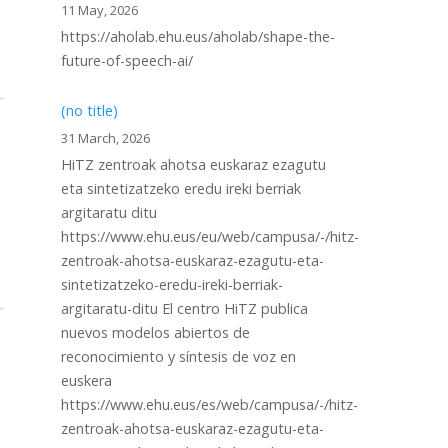
11 May, 2026
https://aholab.ehu.eus/aholab/shape-the-
future-of-speech-ai/
(no title)
31 March, 2026
HiTZ zentroak ahotsa euskaraz ezagutu
eta sintetizatzeko eredu ireki berriak
argitaratu ditu
https://www.ehu.eus/eu/web/campusa/-/hitz-
zentroak-ahotsa-euskaraz-ezagutu-eta-
sintetizatzeko-eredu-ireki-berriak-
argitaratu-ditu El centro HiTZ publica
nuevos modelos abiertos de
reconocimiento y síntesis de voz en
euskera
https://www.ehu.eus/es/web/campusa/-/hitz-
zentroak-ahotsa-euskaraz-ezagutu-eta-