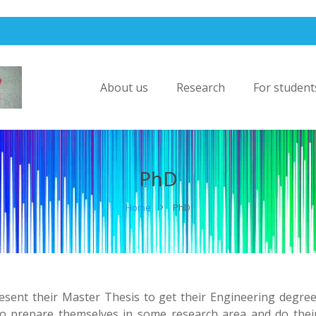
About us
Research
For student
PhD
Home
PhD
sent their Master Thesis to get their Engineering degree
to prepare themselves in some research area and do thei