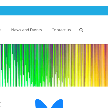
s
News and Events
Contact us
.
r