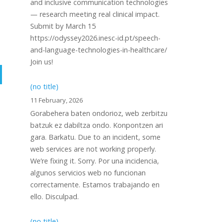
and inclusive communication technologies
— research meeting real clinical impact.
Submit by March 15
https://odyssey2026.inesc-id.pt/speech-
and-language-technologies-in-healthcare/
Join us!
(no title)
11 February, 2026
Gorabehera baten ondorioz, web zerbitzu
batzuk ez dabiltza ondo. Konpontzen ari
gara. Barkatu. Due to an incident, some
web services are not working properly.
We’re fixing it. Sorry. Por una incidencia,
algunos servicios web no funcionan
correctamente. Estamos trabajando en
ello. Disculpad.
(no title)