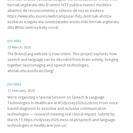
berriak-argitaratu-ditu El centro HiTZ publica nuevos modelos
abiertos de reconocimiento y síntesis de voz en euskera
https://www.ehu.eus/es/web/campusa/-/hitz-zentroak-ahotsa-
euskaraz-ezagutu-eta-sintetizatzeko-eredu-ireki-berriak-argitaratu-
ditu @hitz-zentroa.bsky.social
(no title)
23 March, 2026
The BrAIn2Lang website is now online. This project explores how
speech and language can be decoded from brain activity, bringing
together neuroimaging and speech technologies.
aholab.ehu.eus/brain2lang/
(no title)
12 February, 2026
We’re organizing a Special Session on Speech & Language
Technologies in Healthcare at #Odyssey2026 (Lisbon) From voice-
based diagnosis to assistive and inclusive communication
technologies — research meeting real clinical impact. Submit by
March 15 https://odyssey2026.inesc-id.pt/speech-and-language-
technologies-in-healthcare/ Join us!