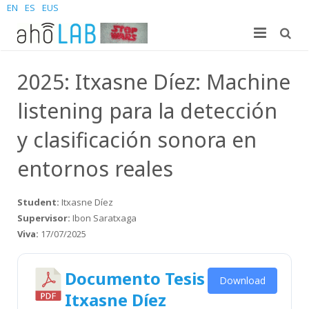
EN
ES
EUS
About us
2025: Itxasne Díez: Machine
Research
The Lab
listening para la detección
For students
Staff
Publications
y clasificación sonora en
News and Events
entornos reales
Sites
PhD Theses
Bachelor Students
Contact us
Projects
Master Students
Join us – Vacancies
AhoMyTTS
Student:
Itxasne Díez
Supervisor:
Ibon Saratxaga
Products
PhD
News
Contact info
Aholab-GTTS
Viva:
17/07/2025
Aholab Resources Compilation
Upcoming Events
How to reach us
Deep Restore Project
For end-users
Documento Tesis
Download
Demos
Join us
BrAIn2lang project
For researchers & developers
Itxasne Díez