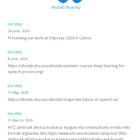
Aholab Bluesky
(no title)
24 June, 2026
Presenting our work at Odyssey 2026 in Lisbon
(no title)
8 June, 2026
https://aholab.ehu.eus/aholab/summer-course-deep-learning-for-
speech-processing/
(no title)
11 May, 2026
https://aholab.ehu.eus/aholab/shape-the-future-of-speech-ai/
(no title)
31 March, 2026
HiTZ zentroak ahotsa euskaraz ezagutu eta sintetizatzeko eredu ireki
berriak argitaratu ditu https://www.ehu.eus/eu/web/campusa/-/hitz-
zentroak-ahotsa-euskaraz-ezagutu-eta-sintetizatzeko-eredu-ireki-