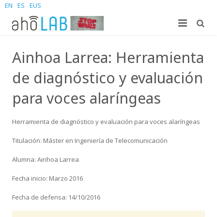
EN
ES
EUS
About us
Ainhoa Larrea: Herramienta
Research
The Lab
de diagnóstico y evaluación
For students
Staff
Publications
para voces alaríngeas
News and Events
Sites
PhD Theses
Bachelor Students
Herramienta de diagnóstico y evaluación para voces alaríngeas
Contact us
Projects
Master Students
Join us – Vacancies
AhoMyTTS
Titulación: Máster en Ingeniería de Telecomunicación
Products
PhD
News
Contact info
Aholab-GTTS
Alumna: Ainhoa Larrea
Fecha inicio: Marzo 2016
Aholab Resources Compilation
Upcoming Events
How to reach us
Deep Restore Project
For end-users
Fecha de defensa: 14/10/2016
Demos
Join us
BrAIn2lang project
For researchers & developers