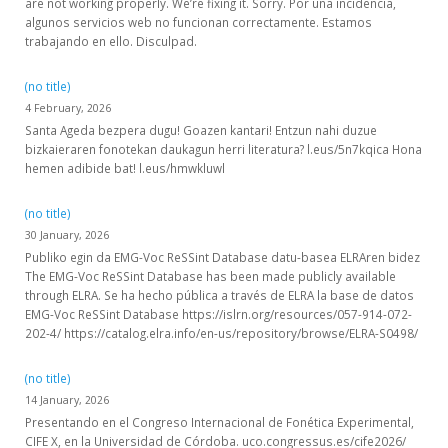
are not working properly. We’re fixing it. Sorry. Por una incidencia,
algunos servicios web no funcionan correctamente. Estamos
trabajando en ello. Disculpad.
(no title)
4 February, 2026
Santa Ageda bezpera dugu! Goazen kantari! Entzun nahi duzue
bizkaieraren fonotekan daukagun herri literatura? l.eus/5n7kqica Hona
hemen adibide bat! l.eus/hmwkluwl
(no title)
30 January, 2026
Publiko egin da EMG-Voc ReSSint Database datu-basea ELRAren bidez
The EMG-Voc ReSSint Database has been made publicly available
through ELRA. Se ha hecho pública a través de ELRA la base de datos
EMG-Voc ReSSint Database https://islrn.org/resources/057-914-072-
202-4/ https://catalog.elra.info/en-us/repository/browse/ELRA-S0498/
(no title)
14 January, 2026
Presentando en el Congreso Internacional de Fonética Experimental,
CIFE X, en la Universidad de Córdoba. uco.congressus.es/cife2026/