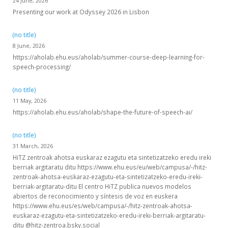
24 June, 2026
Presenting our work at Odyssey 2026 in Lisbon
(no title)
8 June, 2026
https://aholab.ehu.eus/aholab/summer-course-deep-learning-for-
speech-processing/
(no title)
11 May, 2026
https://aholab.ehu.eus/aholab/shape-the-future-of-speech-ai/
(no title)
31 March, 2026
HiTZ zentroak ahotsa euskaraz ezagutu eta sintetizatzeko eredu ireki
berriak argitaratu ditu https://www.ehu.eus/eu/web/campusa/-/hitz-
zentroak-ahotsa-euskaraz-ezagutu-eta-sintetizatzeko-eredu-ireki-
berriak-argitaratu-ditu El centro HiTZ publica nuevos modelos
abiertos de reconocimiento y síntesis de voz en euskera
https://www.ehu.eus/es/web/campusa/-/hitz-zentroak-ahotsa-
euskaraz-ezagutu-eta-sintetizatzeko-eredu-ireki-berriak-argitaratu-
ditu @hitz-zentroa.bsky.social