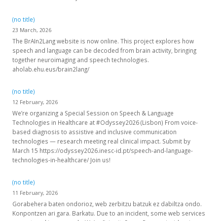
(no title)
23 March, 2026
The BrAIn2Lang website is now online. This project explores how
speech and language can be decoded from brain activity, bringing
together neuroimaging and speech technologies.
aholab.ehu.eus/brain2lang/
(no title)
12 February, 2026
We’re organizing a Special Session on Speech & Language
Technologies in Healthcare at #Odyssey2026 (Lisbon) From voice-
based diagnosis to assistive and inclusive communication
technologies — research meeting real clinical impact. Submit by
March 15 https://odyssey2026.inesc-id.pt/speech-and-language-
technologies-in-healthcare/ Join us!
(no title)
11 February, 2026
Gorabehera baten ondorioz, web zerbitzu batzuk ez dabiltza ondo.
Konpontzen ari gara. Barkatu. Due to an incident, some web services