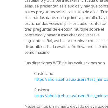
castellano y otra para euskera. En cada una d
ellas, se presentan seis audios y hay que cont
a tres preguntas sobre cada uno de ellos. Tra
rellenar los datos en la primera pantalla, hay 
escuchar dos veces el primer audio, contestar
tres preguntas de elección múltiple sobre el
contenido y pasar a escuchar dos veces la
siguiente señal, así hasta terminar con las sei
disponibles. Cada evaluación lleva unos 20 mi
como máximo.
Las direcciones WEB de las evaluaciones son:
Castellano
https://aholab.ehu.eus/users/test_mintz
Euskera
https://aholab.ehu.eus/users/test_mintz
Necesitamos un número elevado de evaluado