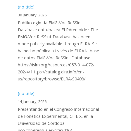
(no title)
30 January, 2026
Publiko egin da EMG-Voc ReSSint
Database datu-basea ELRAren bidez The
EMG-Voc ReSSint Database has been
made publicly available through ELRA. Se
ha hecho pública a través de ELRA la base
de datos EMG-Voc ReSSint Database
https://islrn.org/resources/057-914-072-
202-4/ https://catalog.elra.info/en-
us/repository/browse/ELRA-S0498/
(no title)
14 January, 2026
Presentando en el Congreso Internacional
de Fonética Experimental, CIFE X, en la
Universidad de Córdoba.
uco.congressus.es/cife2026/