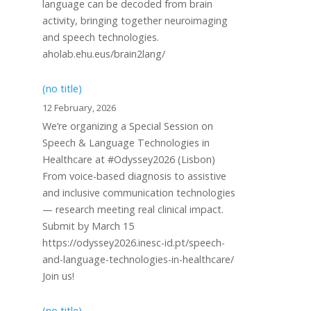
language can be decoded from brain
activity, bringing together neuroimaging
and speech technologies.
aholab.ehu.eus/brain2lang/
(no title)
12 February, 2026
We’re organizing a Special Session on
Speech & Language Technologies in
Healthcare at #Odyssey2026 (Lisbon)
From voice-based diagnosis to assistive
and inclusive communication technologies
— research meeting real clinical impact.
Submit by March 15
https://odyssey2026.inesc-id.pt/speech-
and-language-technologies-in-healthcare/
Join us!
(no title)