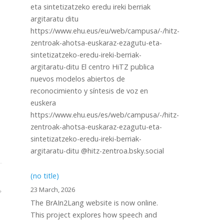
eta sintetizatzeko eredu ireki berriak
argitaratu ditu
https://www.ehu.eus/eu/web/campusa/-/hitz-
zentroak-ahotsa-euskaraz-ezagutu-eta-
sintetizatzeko-eredu-ireki-berriak-
argitaratu-ditu El centro HiTZ publica
nuevos modelos abiertos de
reconocimiento y síntesis de voz en
euskera
https://www.ehu.eus/es/web/campusa/-/hitz-
zentroak-ahotsa-euskaraz-ezagutu-eta-
sintetizatzeko-eredu-ireki-berriak-
argitaratu-ditu @hitz-zentroa.bsky.social
(no title)
23 March, 2026
The BrAIn2Lang website is now online.
This project explores how speech and