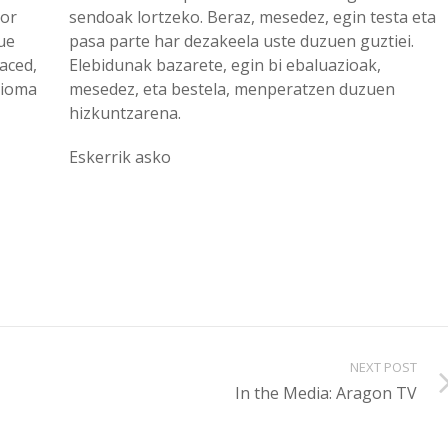
por
sendoak lortzeko. Beraz, mesedez, egin testa eta
que
pasa parte har dezakeela uste duzuen guztiei.
haced,
Elebidunak bazarete, egin bi ebaluazioak,
idioma
mesedez, eta bestela, menperatzen duzuen
hizkuntzarena.
Eskerrik asko
NEXT POST
In the Media: Aragon TV