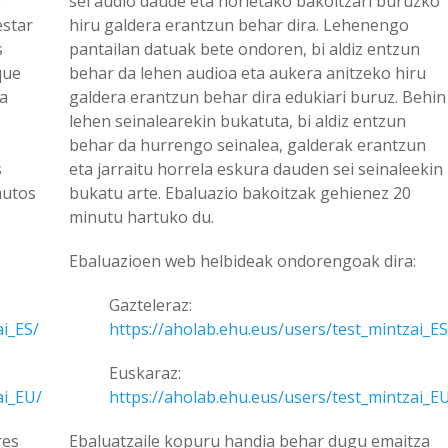
e
sei audio daude eta horietako bakoitzari buruzko
estar
hiru galdera erantzun behar dira. Lehenengo
s
pantailan datuak bete ondoren, bi aldiz entzun
que
behar da lehen audioa eta aukera anitzeko hiru
 a
galdera erantzun behar dira edukiari buruz. Behin
lehen seinalearekin bukatuta, bi aldiz entzun
behar da hurrengo seinalea, galderak erantzun
s
eta jarraitu horrela eskura dauden sei seinaleekin
nutos
bukatu arte. Ebaluazio bakoitzak gehienez 20
minutu hartuko du.
Ebaluazioen web helbideak ondorengoak dira:
Gazteleraz:
ai_ES/
https://aholab.ehu.eus/users/test_mintzai_ES
Euskaraz:
ai_EU/
https://aholab.ehu.eus/users/test_mintzai_E
res
Ebaluatzaile kopuru handia behar dugu emaitza