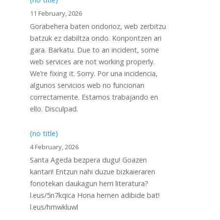
11 February, 2026
Gorabehera baten ondorioz, web zerbitzu
batzuk ez dabiltza ondo. Konpontzen ari
gara. Barkatu. Due to an incident, some
web services are not working properly.
We’re fixing it. Sorry. Por una incidencia,
algunos servicios web no funcionan
correctamente. Estamos trabajando en
ello. Disculpad.
(no title)
4 February, 2026
Santa Ageda bezpera dugu! Goazen
kantari! Entzun nahi duzue bizkaieraren
fonotekan daukagun herri literatura?
l.eus/5n7kqica Hona hemen adibide bat!
l.eus/hmwkluwl