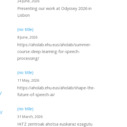
24 June, 2026
Presenting our work at Odyssey 2026 in
Lisbon
(no title)
8 June, 2026
https://aholab.ehu.eus/aholab/summer-
course-deep-learning-for-speech-
processing/
(no title)
11 May, 2026
https://aholab.ehu.eus/aholab/shape-the-
/
future-of-speech-ai/
(no title)
U/
31 March, 2026
HiTZ zentroak ahotsa euskaraz ezagutu