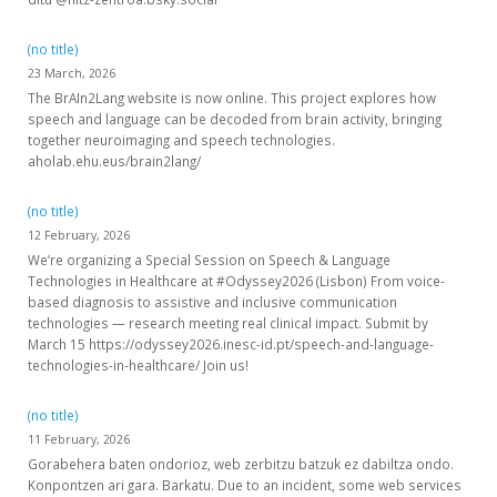
(no title)
23 March, 2026
The BrAIn2Lang website is now online. This project explores how
speech and language can be decoded from brain activity, bringing
together neuroimaging and speech technologies.
aholab.ehu.eus/brain2lang/
(no title)
12 February, 2026
We’re organizing a Special Session on Speech & Language
Technologies in Healthcare at #Odyssey2026 (Lisbon) From voice-
based diagnosis to assistive and inclusive communication
technologies — research meeting real clinical impact. Submit by
March 15 https://odyssey2026.inesc-id.pt/speech-and-language-
technologies-in-healthcare/ Join us!
(no title)
11 February, 2026
Gorabehera baten ondorioz, web zerbitzu batzuk ez dabiltza ondo.
Konpontzen ari gara. Barkatu. Due to an incident, some web services