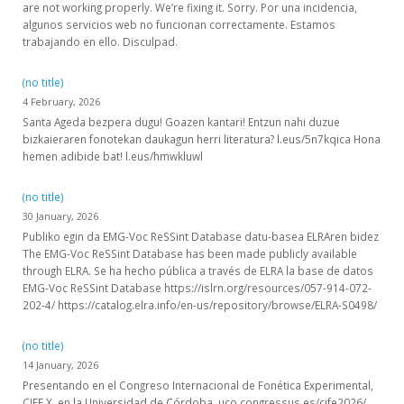
are not working properly. We’re fixing it. Sorry. Por una incidencia,
algunos servicios web no funcionan correctamente. Estamos
trabajando en ello. Disculpad.
(no title)
4 February, 2026
Santa Ageda bezpera dugu! Goazen kantari! Entzun nahi duzue
bizkaieraren fonotekan daukagun herri literatura? l.eus/5n7kqica Hona
hemen adibide bat! l.eus/hmwkluwl
(no title)
30 January, 2026
Publiko egin da EMG-Voc ReSSint Database datu-basea ELRAren bidez
The EMG-Voc ReSSint Database has been made publicly available
through ELRA. Se ha hecho pública a través de ELRA la base de datos
EMG-Voc ReSSint Database https://islrn.org/resources/057-914-072-
202-4/ https://catalog.elra.info/en-us/repository/browse/ELRA-S0498/
(no title)
14 January, 2026
Presentando en el Congreso Internacional de Fonética Experimental,
CIFE X, en la Universidad de Córdoba. uco.congressus.es/cife2026/