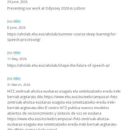
24 June, 2026
Presenting our work at Odyssey 2026 in Lisbon
(no title)
8 June, 2026
https://aholab.ehu.eus/aholab/summer-course-deep-learning-for-
speech-processing/
(no title)
11 May, 2026
https://aholab.ehu.eus/aholab/shape-the-future-of-speech-ai/
(no title)
31 March, 2026
HiTZ zentroak ahotsa euskaraz ezagutu eta sintetizatzeko eredu ireki
berriak argitaratu ditu https://www.ehu.eus/eu/web/campusa/-/hitz-
zentroak-ahotsa-euskaraz-ezagutu-eta-sintetizatzeko-eredu-ireki-
berriak-argitaratu-ditu El centro HiTZ publica nuevos modelos
abiertos de reconocimiento y síntesis de voz en euskera
https://www.ehu.eus/es/web/campusa/-/hitz-zentroak-ahotsa-
euskaraz-ezagutu-eta-sintetizatzeko-eredu-ireki-berriak-argitaratu-
ditu @hitz-zentroa.bsky.social